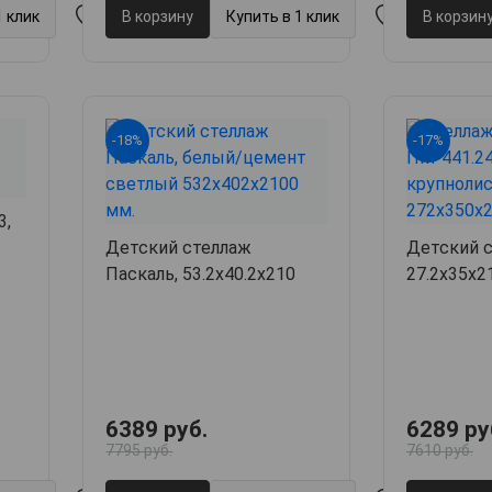
1 клик
В корзину
Купить в 1 клик
В корзин
-18%
-17%
3,
Детский стеллаж
Детский с
Паскаль, 53.2х40.2х210
27.2х35х2
6389 руб.
6289 ру
7795 руб.
7610 руб.