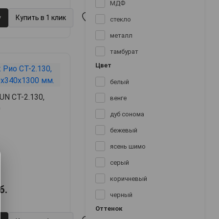
МДФ
у
Купить в 1 клик
стекло
металл
тамбурат
Цвет
белый
UN СТ-2.130,
венге
0
дуб сонома
бежевый
ясень шимо
серый
коричневый
б.
черный
Оттенок