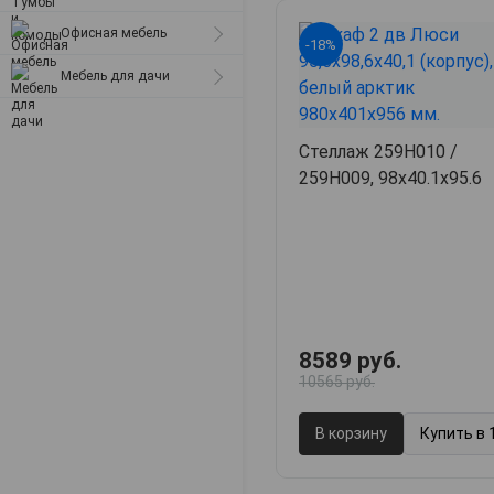
Матрасы
металлические
Офисная мебель
-18%
Стулья для дачи
Мебель для дачи
Табуреты
Компьютерные кресла
Стеллаж 259H010 /
259H009, 98х40.1х95.6
8589 руб.
10565 руб.
В корзину
Купить в 