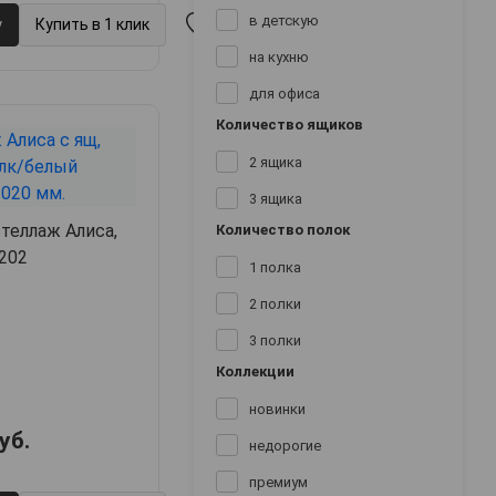
в детскую
у
Купить в 1 клик
на кухню
для офиса
Количество ящиков
2 ящика
3 ящика
теллаж Алиса,
Количество полок
х202
1 полка
2 полки
3 полки
Коллекции
новинки
уб.
недорогие
премиум