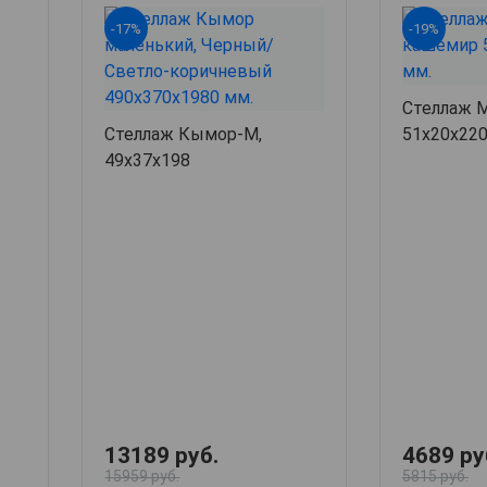
-17%
-19%
Стеллаж М
Стеллаж Кымор-М,
51х20х22
49х37х198
13189 руб.
4689 ру
15959 руб.
5815 руб.