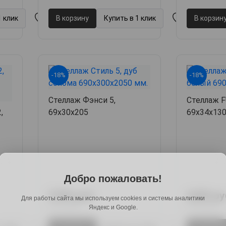
1 клик
В корзину
Купить в 1 клик
В корзин
-18%
-18%
Стеллаж Фэнси 5,
Стеллаж F
,
69х30х205
69х34х13
Добро пожаловать!
5789 руб.
6289 ру
Для работы сайта мы используем cookies и системы аналитики
7121 руб.
7736 руб.
Яндекс и Google.