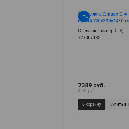
-17%
Стеллаж Оливер С-4,
72х30х143
7389 руб.
8941 руб.
В корзину
Купить в 