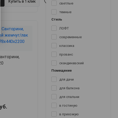
у
Купить в 1 клик
светлые
темные
Стиль
ЛОФТ
современные
классика
прованс
анторини,
20
скандинавский
Помещение
для дачи
для балкона
для спальни
уб.
в гостиную
в прихожую