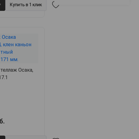
у
Купить в 1 клик
теллаж Осака,
17.1
б.