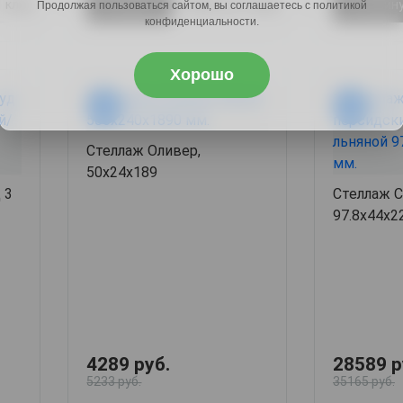
1 клик
В корзину
Купить в 1 клик
В корзин
Продолжая пользоваться сайтом, вы соглашаетесь с политикой
конфиденциальности.
Хорошо
-18%
-18%
Стеллаж Оливер,
50х24х189
 3
Стеллаж С
97.8х44х2
4289 руб.
28589 р
5233 руб.
35165 руб.