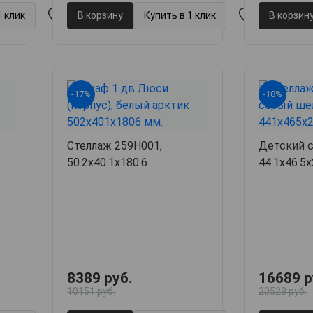
1 клик
В корзину
Купить в 1 клик
В корзин
-17%
-18%
Стеллаж 259H001,
Детский с
50.2х40.1х180.6
44.1х46.5
8389 руб.
16689 р
10151 руб.
20528 руб.