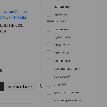
маленькие
глубокие
Функционал
ХЕЛЕН ШК 03,
с ящиками
41.4
с дверцами
открытые
закрытые
с ячейками
без задней стенки
б.
без дверей
с тумбой
у
Купить в 1 клик
двухстворчатые
комбинированный