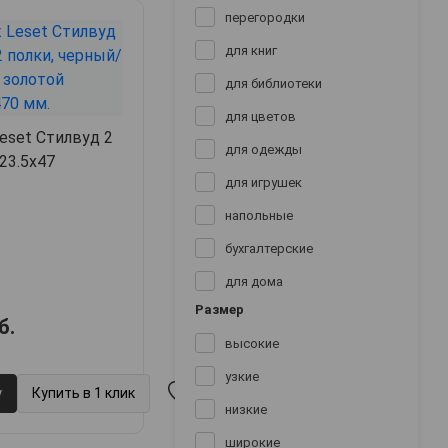
перегородки
для книг
для библиотеки
для цветов
eset Стилвуд 2
для одежды
х23.5х47
для игрушек
напольные
бухгалтерские
для дома
Размер
б.
высокие
узкие
у
Купить в 1 клик
низкие
широкие