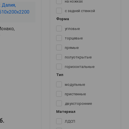
на ножках
с задней стенкой
Форма
онако,
угловые
0
торцевые
прямые
полуоткрытые
горизонтальные
Тип
модульные
пристенные
двухсторонние
Материал
б.
ЛДСП