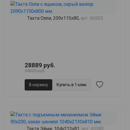
Тахта Олли, 209х115х80,
арт. 66920
28889 руб.
35823 руб.
В корзину
Купить в 1 клик
Тахта Эйми, 104х213х81,
арт. 63383