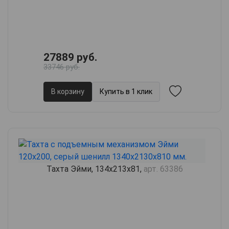
27889 руб.
33746 руб.
В корзину
Купить в 1 клик
Тахта Эйми, 134х213х81,
арт. 63386