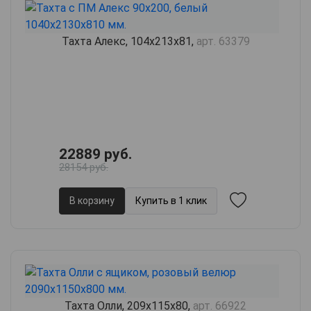
Тахта Алекс, 104х213х81,
арт. 63379
22889 руб.
28154 руб.
В корзину
Купить в 1 клик
Тахта Олли, 209х115х80,
арт. 66922