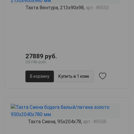
Тахта Вентура, 213х90х98,
арт. 49553
27889 руб.
33746 руб.
В корзину
Купить в 1 клик
Тахта Сиена, 95х204х78,
арт. 49558