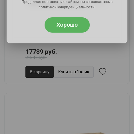
Продолжая пользоваться сайтом, вы соглашаетесь с
Тахта Астра, 84х194х55,
арт. 56225
политикой конфиденциальности.
Хорошо
17789 руб.
21347 руб.
В корзину
Купить в 1 клик