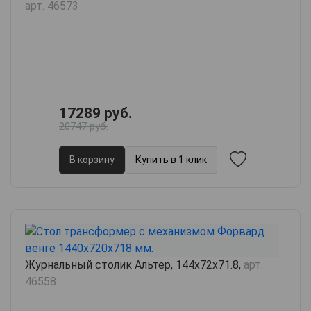
арт. 46573
17289 руб.
20747 руб.
В корзину
Купить в 1 клик
Журнальный столик Альтер, 144х72х71.8,
арт.
46558