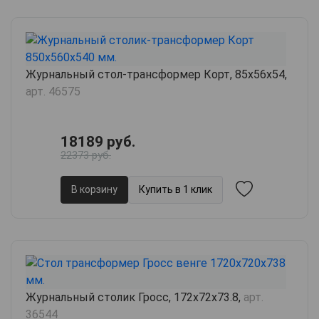
Журнальный стол-трансформер Корт, 85х56х54,
арт. 46575
18189 руб.
22373 руб.
В корзину
Купить в 1 клик
Журнальный столик Гросс, 172х72х73.8,
арт.
36544